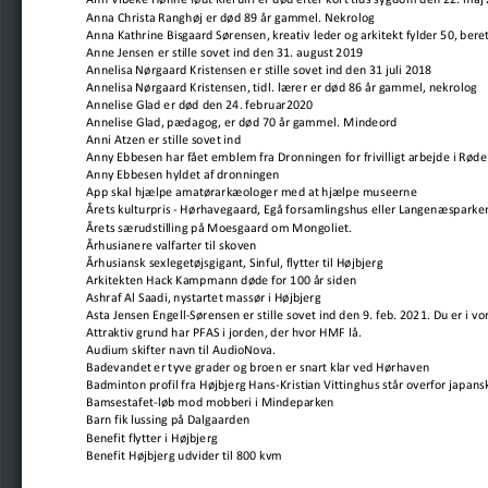
Ann Vibeke Høhne født Kierulff er død efter kort tids sygdom den 22. maj
Anna Christa Ranghøj er død 89 år gammel. Nekrolog
Anna Kathrine Bisgaard Sørensen, kreativ leder og arkitekt fylder 50, bere
Anne Jensen er stille sovet ind den 31. august 2019
Annelisa Nørgaard Kristensen er stille sovet ind den 31 juli 2018
Annelisa Nørgaard Kristensen, tidl. lærer er død 86 år gammel, nekrolog
Annelise Glad er død den 24. februar2020
Annelise Glad, pædagog, er død 70 år gammel. Mindeord
Anni Atzen er stille sovet ind
Anny Ebbesen har fået emblem fra Dronningen for frivilligt arbejde i Røde
Anny Ebbesen hyldet af dronningen
App skal hjælpe amatørarkæologer med at hjælpe museerne
Årets kulturpris - Hørhavegaard, Egå forsamlingshus eller Langenæsparke
Årets særudstilling på Moesgaard om Mongoliet.
Århusianere valfarter til skoven
Århusiansk sexlegetøjsgigant, Sinful, flytter til Højbjerg
Arkitekten Hack Kampmann døde for 100 år siden
Ashraf Al Saadi, nystartet massør i Højbjerg
Asta Jensen Engell-Sørensen er stille sovet ind den 9. feb. 2021. Du er i vo
Attraktiv grund har PFAS i jorden, der hvor HMF lå.
Audium skifter navn til AudioNova.
Badevandet er tyve grader og broen er snart klar ved Hørhaven
Badminton profil fra Højbjerg Hans-Kristian Vittinghus står overfor japans
Bamsestafet-løb mod mobberi i Mindeparken
Barn fik lussing på Dalgaarden
Benefit flytter i Højbjerg
Benefit Højbjerg udvider til 800 kvm