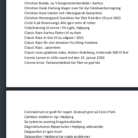
Christian Budde, ny V-borgmesterkandidat i Aarhus
Christian Hasle Harlung klager over for dyr håndværkerregning
Christian Have træder ind i Moesgaards bestyrelse
Christian Westergaard Svendsen har fået fred den 19.juni 2022
Circle K på Rosenvangs Alle igen ramt af rotter
Cirkeltræning til senior i Fit-Light, Højbjerg
Classic Race Aarhus flyttes til ny dato
Classic Race er klar til ny udgave i 2021
Classic Race får stor donation fra Slling Fondene
Classic Race. Læserbrev
Classic races gladeste nabo, Anders Grønborg, inviterede 500 til fest
Connie Larsen er stille sovet ind den 25. januar 2020
Corona-krise: Taekwondoklub har fået en god ide
Coronakrisen er godt for noget. Græsset gror på Ceres Park
Cphdans etablerer sig i Højbjerg
Da tyskerne overtog Kragelundskolen
Daginstitutionen Kløverhulen i Højbjerg udbrændte
Dalgaarden er igen truet
Dalgaarden i Højbjerg har nogle problemer