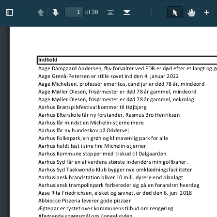
of 36
Toggle
Previous
Next
Go
Go
Rotate
Rotate
Text
Hand
Zoom
Zo
Sidebar
to
to
Clockwise
Counterclockwise
Selection
Tool
Out
In
First
Last
Tool
Page
Page
Indhold
Aage Damgaard Andersen, fhv forvalter ved FDB er død efter et langt og g
Aage Grenå-Petersen er stille sovet ind den 4. januar 2022
Aage Michelsen, professor emeritus, cand jur er død 78 år, mindeord
Aage Møller Olesen, frisørmester er død 78 år gammel, mindeord
Aage Møller Olesen, frisørmester er død 78 år gammel, nekrolog
Aarhus Brætspilsfestival kommer til Højbjerg
Aarhus Efterskole får ny forstander, Rasmus Bro Henriksen
Aarhus får mindst en Michelin-stjerne mere
Aarhus får ny hundeskov på Oddervej
Aarhus Folkepark, en grøn og klimavenlig park for alle
Aarhus holdt fast i sine fire Michelin-stjerner
Aarhus Kommune stopper med tilskud til Dalgaarden
Aarhus Syd får en af verdens største indendørs minigolfbaner.
Aarhus Syd Taekwondo Klub bygger nye omklædningsfaciliteter
Aarhusiansk brandstation bliver 10 mill. dyrere end planlagt
Aarhusiansk trampolinpark forbereder sig på en forandret hverdag
Aase Rita Friedrichsen, elsket og savnet, er død den 6. juni 2018
Abbiocco Pizzeria leverer gode pizzaer
Ægtepar er rystet over kommunens tilbud om rengøring
Afgørende spørgsmål om Kongelunden