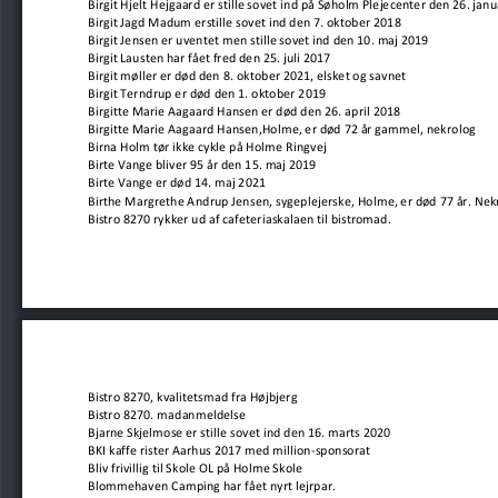
Birgit Hjelt Hejgaard er stille sovet ind på Søholm Plejecenter den 26. jan
Birgit Jagd Madum erstille sovet ind den 7. oktober 2018
Birgit Jensen er uventet men stille sovet ind den 10. maj 2019
Birgit Lausten har fået fred den 25. juli 2017
Birgit møller er død den 8. oktober 2021, elsket og savnet
Birgit Terndrup er død den 1. oktober 2019
Birgitte Marie Aagaard Hansen er død den 26. april 2018
Birgitte Marie Aagaard Hansen,Holme, er død 72 år gammel, nekrolog
Birna Holm tør ikke cykle på Holme Ringvej
Birte Vange bliver 95 år den 15. maj 2019
Birte Vange er død 14. maj 2021
Birthe Margrethe Andrup Jensen, sygeplejerske, Holme, er død 77 år. Nek
Bistro 8270 rykker ud af cafeteriaskalaen til bistromad.
Bistro 8270, kvalitetsmad fra Højbjerg
Bistro 8270. madanmeldelse
Bjarne Skjelmose er stille sovet ind den 16. marts 2020
BKI kaffe rister Aarhus 2017 med million-sponsorat
Bliv frivillig til Skole OL på Holme Skole
Blommehaven Camping har fået nyrt lejrpar.