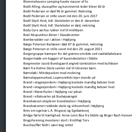
Blommehavens camping havde masser af liv
Bodil Alling, skuespiller og kunstnerisk leder bliver 60 år
Bodil Pedersen er død 96 år gammel. Nekrolog
Bodil Pedersen er stille sovet ind den 20. juni 2017
Bodil Skytt Hvid, tidl. Skoleleder er den 8. december
Bodil Skytt Hvid, tidl. Skoleleder er død, nekrolog
Body Care aarhus rykker ind til midtbyen
Boel Akupunktur åbner i Skaadecenter
Bomberydder var i aktion i Højbjerg
Børge Petersen Barløseer død 87 år gammel, nekrolog
Børge Petersen er stille sovet ind den 29. august 2021
Borgergruppe kæmper for det grønne område ved væddeløbsbane
Borgermøde om byggeri af busendestation i Skåde
Borgmester Jacob Bundsgaard angreb tankstation med bulldozer
Børn fra Holme Skole samler ind til Ukraines børn.
Børneløb i Mindeparken mod mobning
Børneloppemarked, LopmoreKids lejer stande ud
Brand i etageejendom i Højbjerg kostede mandlig beboer livet
Brand i etageejendom i Højbjerg kostede mandlig beboer livet
Brand i Kløverhulen i Højbjerg var påsat.
Brand i villakvarter på Bushøjvænget
Brandvæsen etaplerer brandstation i Højbjerg
Brandvæsenet reddede skole og virksomhed i Højbjerg
Brev om egetræ L.A. Ringsvej og Egebæksvej
Bridge førte til kærlighed. Anne-Lene Boe fra Skåde og Birger Bach Hanse
Brugsforening investerer stort i Kridthøj Torv
Buschauffør faldt i søvn bag rattet