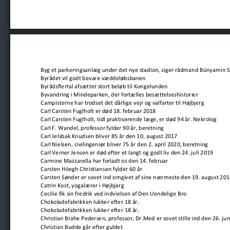
Byg et parkeringsanlæg under det nye stadion, siger rådmand Bünyamin 
Byrådet vil godt bevare væddeløbsbanen
Byrådsflertal afsætter stort beløb til Kongelunden
Byvandring i Mindeparken, der fortælles besættelseshistorier
Campisterne har trodset det dårlige vejr og valfarter til Højbjerg
Carl Carsten Fuglholt er død 18. februar 2018
Carl Carsten Fuglholt, tidl praktiserende læge, er død 94 år. Nekrolog
Carl F. Wandel, professor fylder 90 år, beretning
Carl Jelsbak Knudsen bliver 85 år den 10. august 2017
Carl Nielsen, civilingeniør bliver 75 år den 2. april 2020, beretning
Carl Verner Jensen er død efter et langt og godt liv den 24. juli 2019
Carmine Mazzarella har forladt os den 14. februar
Carsten Höegh Christiansen fylder 60 år
Carsten Sønder er sovet ind omgivet af sine nærmeste den 19. august 201
Catrin Kost, yogalærer i Højbjerg
Cecilie fik sin fredrik ved indvielsen af Den Uendelige Bro
Chokoladefabrikken lukker efter 18 år.
Chokoladefabrikken lukker efter 18 år.
Christian Brahe Pedersen, professor, Dr.Med er sovet stille ind den 26. ju
Christian Budde går efter guldet