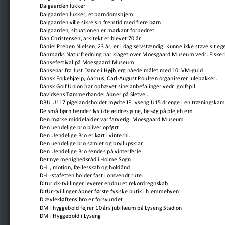
Dalgaarden lukker
Dalgaarden lukker, et barndomshjem
Dalgaarden ville sikre sin fremtid med flere børn
Dalgaarden, situationen er markant forbedret
Dan Christensen, arkitekt er blevet 70 år
Daniel Preben Nielsen, 23 år, er i dag selvstændig. Kunne ikke stave sit eg
Danmarks Naturfredning har klaget over Moesgaard Museum vedr. Fisker
Dansefestival på Moesgaard Museum
Dansepar fra Just Dance i Højbjerg nåede målet med 10. VM-guld
Dansk Folkehjælp, Aarhus, Carl-August Poulsen organiserer julepakker.
Dansk Golf Union har ophævet sine anbefalinger vedr. golfspil
Davidsens Tømmerhandel åbner på Sletvej.
DBU U117 pigelandsholdet mødte IF Lyseng U15 drenge i en træningska
De små børn tænder lys i de ældres øjne, besøg på plejehjem
Den mørke middelalder var farverig. Moesgaard Museum
Den uendelige bro bliver opført
Den Uendelige Bro er kørt i vinterhi.
Den uendelige bro samlet og bryllupsklar
Den Uendelige Bro sendes på vinterferie
Det nye menighedsråd i Holme Sogn
DHL, motion, fællesskab og holdånd
DHL-stafetten holder fast i omvendt rute.
Ditur.dk-tvillinger leverer endnu et rekordregnskab
DitUr-tvillinger åbner første fysiske butik i hjemmebyen
Djævlekløftens bro er forsvundet
DM i hyggebold fejrer 10 års jubilæum på Lyseng Stadion
DM i Hyggebold i Lyseng