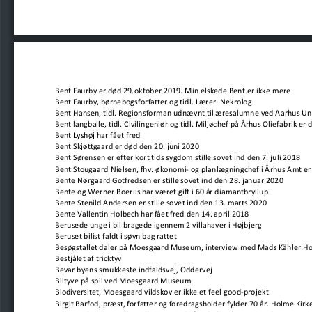
Bent Faurby er død 29.oktober 2019. Min elskede Bent er ikke mere
Bent Faurby, børnebogsforfatter og tidl. Lærer. Nekrolog
Bent Hansen, tidl. Regionsforman udnævnt til æresalumne ved Aarhus Uni
Bent langballe, tidl. Civilingeniør og tidl. Miljøchef på Århus Oliefabrik er
Bent Lyshøj har fået fred
Bent Skjøttgaard er død den 20. juni 2020
Bent Sørensen er efter kort tids sygdom stille sovet ind den 7. juli 2018
Bent Stougaard Nielsen, fhv. økonomi- og planlægningchef i Århus Amt er 
Bente Nørgaard Gotfredsen er stille sovet ind den 28. januar 2020
Bente og Werner Boeriis har været gift i 60 år diamantbryllup 
Bente Stenild Andersen er stille sovet ind den 13. marts 2020
Bente Vallentin Holbech har fået fred den 14. april 2018
Berusede unge i bil bragede igennem 2 villahaver i Højbjerg
Beruset bilist faldt i søvn bag rattet
Besøgstallet daler på Moesgaard Museum, interview med Mads Kähler Ho
Bestjålet af tricktyv
Bevar byens smukkeste indfaldsvej, Oddervej
Biltyve på spil ved Moesgaard Museum
Biodiversitet, Moesgaard vildskov er ikke et feel good-projekt
Birgit Barfod, præst, forfatter og foredragsholder fylder 70 år. Holme Kirk