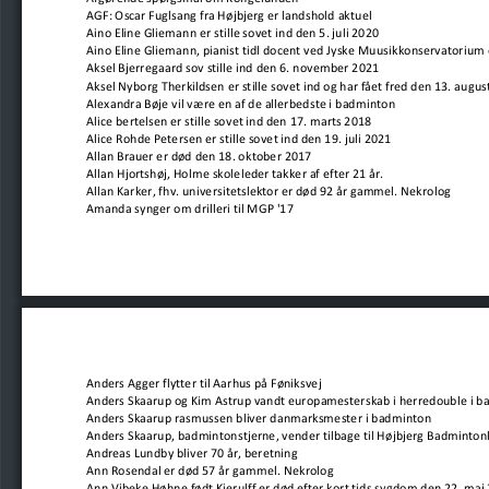
AGF: Oscar Fuglsang fra Højbjerg er landshold aktuel
Aino Eline Gliemann er stille sovet ind den 5. juli 2020
Aino Eline Gliemann, pianist tidl docent ved Jyske Muusikkonservatorium 
Aksel Bjerregaard sov stille ind den 6. november 2021
Aksel Nyborg Therkildsen er stille sovet ind og har fået fred den 13. augus
Alexandra Bøje vil være en af de allerbedste i badminton
Alice bertelsen er stille sovet ind den 17. marts 2018
Alice Rohde Petersen er stille sovet ind den 19. juli 2021
Allan Brauer er død den 18. oktober 2017
Allan Hjortshøj, Holme skoleleder takker af efter 21 år.
Allan Karker, fhv. universitetslektor er død 92 år gammel. Nekrolog
Amanda synger om drilleri til MGP '17
Anders Agger flytter til Aarhus på Føniksvej
Anders Skaarup og Kim Astrup vandt europamesterskab i herredouble i b
Anders Skaarup rasmussen bliver danmarksmester i badminton
Anders Skaarup, badmintonstjerne, vender tilbage til Højbjerg Badminton
Andreas Lundby bliver 70 år, beretning
Ann Rosendal er død 57 år gammel. Nekrolog