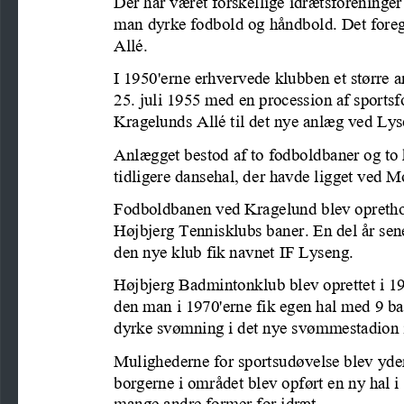
Der har været forskellige idrætsforeninge
man dyrke fodbold og håndbold. Det foregi
Allé.
I 1950'erne erhvervede klubben et større a
25. juli 1955 med en procession af sportsfo
Kragelunds Allé til det nye anlæg ved Lys
Anlægget bestod af to fodboldbaner og to 
tidligere dansehal, der havde ligget ved 
Fodboldbanen ved Kragelund blev oprethold
Højbjerg Tennisklubs baner. En del år se
den nye klub fik navnet IF Lyseng.
Højbjerg Badmintonklub blev oprettet i 194
den man i 1970'erne fik egen hal med 9 ba
dyrke svømning i det nye svømmestadion 
Mulighederne for sportsudøvelse blev yderl
borgerne i området blev opført en ny hal 
mange andre former for idræt.