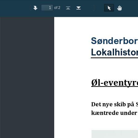
of 2
Toggle
Previous
Next
Go
Go
Rotate
Rotate
Text
Hand
Sidebar
to
to
Clockwise
Counterclockwise
Selection
Tool
First
Last
Tool
Page
Page
Sønderbo
Lokalhisto
Øl-eventyr
Det nye skib på
kæntrede under 