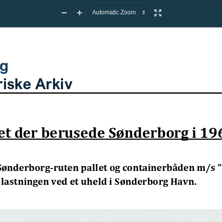
Zoom
Zoom
Presentation
Out
In
Mode
rg
riske Arkiv
et der berusede Sønderborg i 19
 Sønderborg-ruten pallet og containerbåden m/s 
lastningen ved et uheld i Sønderborg Havn. 