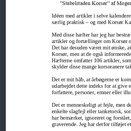
”Stab
elstaden Korsør” af Moge
Idéen med artikler i selve kalendere
særlig praktisk 
–
og med
Korsør Ka
Med disse
hæfte
r
har j
eg har bestræ
artikler og fortællinger
om Korsør 
Det h
ar desuden været mit ønske, at
Korsør, men at de
også informered
Hæfterne omfatter 10
6 artikler, so
skylder disse m
ange korsoranere
ta
Det er 
mit håb, at 
årbøgerne
er komm
udarbejdet dette indeks for at give 
forfattere, personer
, e
mne
r
eller ill
Det er menneskeligt at fejle, men de
enkelte
slagfejl eller tanket
orsk, s
har bemærket, ignoreret og 
forstået
graverende
. Jeg har derfor tilføjet e