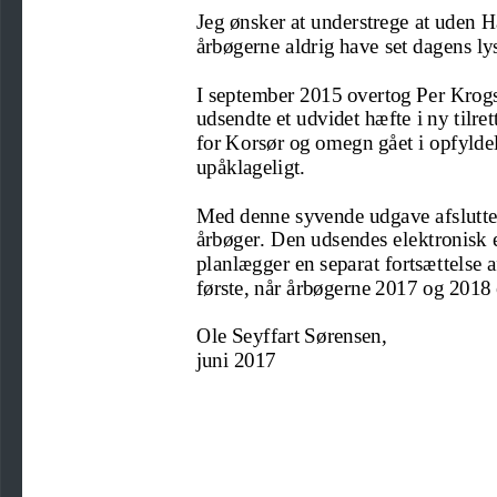
Jeg ønsker at understrege
at uden H
årbøgerne
aldrig h
ave set dagens ly
I september 2015 overtog Per Krog
udsendte et udvidet hæfte i ny til
for Korsør og omegn
gået i opfylde
upåklageligt
.
Med denne syvende udgave afslutt
årbøger. 
Den udsendes elektronisk e
planlægger en sep
arat fortsættelse
første, når årbøgerne 2017 og 2018 
Ole Seyffart Sørensen
,
juni
2017