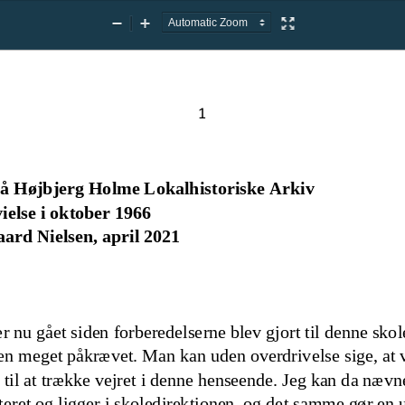
Zoom
Zoom
Presentation
Out
In
Mode
1
på Højbjerg Holme Lokalhistoriske Arkiv
else i 
oktober 
1966
aard Nielsen, april 2021
r nu gået siden forberedelserne blev gjort til denne skol
en meget påkrævet. Man kan uden overdrivelse sige, at vi
v til at trække vejret i denne henseende. Jeg kan da nævne
eret og ligger i skol
edirektionen, og det samme gør en 