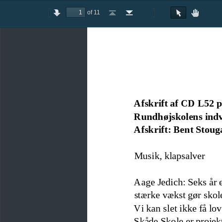
of 11
Toggle
Previous
Next
Go
Go
Rotate
Rotate
Text
Hand
Sidebar
to
to
Clockwise
Counterclockwise
Selection
Tool
First
Last
Tool
Page
Page
Afskrift af CD L52 
Rundhøjskolens indvi
Afskrift: Bent Stoug
Musik, klapsalver
Aage Jedich: Seks år e
stærke vækst gør skol
Vi kan slet ikke få lo
Skåde Skole er projekt