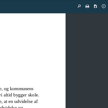
Find
Print
Downloa
Do
Pr
e
,
og kommunens 
 altid bygger skole. 
, at en udvidelse af 
udvidelse og 