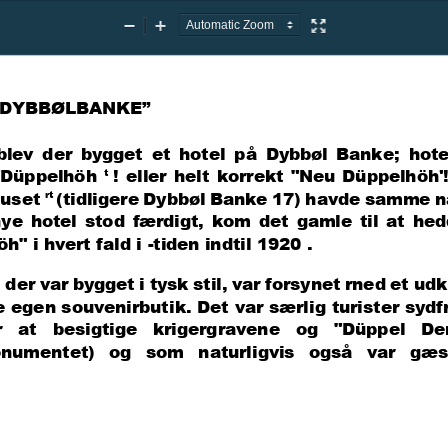
Zoom
Zoom
Presentation
Out
In
Mode
"DYBBØ
L
BANKE
”
blev  der  bygget  et  hotel  på  Dybbøl  Banke
;  hote
"Düppelhöh 
!  eller  helt  korrekt  "Neu  Düppelhöh'!  
t 
uset 
(
tidligere Dybbøl Banke 17) havde samme n
rt 
nye  hotel  stod  færdigt,  kom  det  gamle  til  at  hed
h" i hvert fald i 
-
tiden indtil 1920 .
 der var bygget i tysk stil, var forsynet rned et ud
e egen souvenirbuti
k. Det var særlig turister sydf
   at   besigtige   krigergravene   og   "Düppel   D
onumentet
)   og   som   naturligvis   også   var   gæs