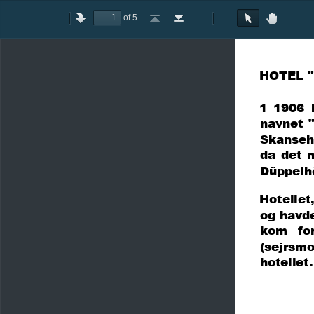
of 5
Toggle
Previous
Next
Go
Go
Rotate
Rotate
Text
Hand
Sidebar
to
to
Clockwise
Counterclockwise
Selection
Tool
First
Last
Tool
Page
Page
HOTEL 
1  1906  
navnet  
Skanseh
da  det  
Düppelhö
Hotellet,
og havd
kom   for
(
sejrsm
hotellet.