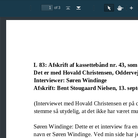
of 3
Toggle
Previous
Next
Go
Go
Rotate
Rotate
Text
Hand
Zoom
Zo
Sidebar
to
to
Clockwise
Counterclockwise
Selection
Tool
Out
In
First
Last
Tool
Page
Page
L 83: 
Afskrift af kassettebånd nr. 43
,
som
Det er m
ed Hovald Christensen, Odderve
Interviewer: Søren Windinge
Afsk
rift: Bent Stougaard Nielsen, 13
. sep
(
Interviewet med Hovald
Christensen er på c
stemme så utydelig, at det ikke har været mul
Søren Windinge: Det
te
er et interview fra e
navn er Søren
Windinge
.
Ved min side har j