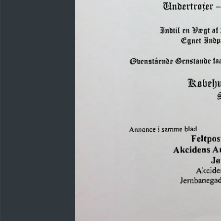
©nbertrojer
-
llnbtil
l^ægt
en
af
3lnb
Cgnet
(Øbcnståcnbe
fa
^cnstanbc
^øbelju
Annonce
i
samme
blad
Feltpos
A
Akcidens
Jø
Akcide
Jernbanega