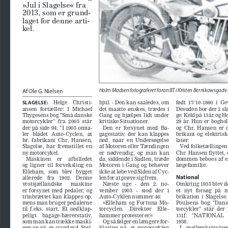
»Jul i Slagelse« fra 
2013, som er grund
-
laget for denne arti
-
kel.
Af Ole G. Nielsen
Holm Madsen fotograferet foran BT i Kristen Bernikowsgade 
SLAGELSE:
    Helge    Christi
-
hjul. - Den kan saaledes, om 
født  17/10-1860  i  G
ansen  fortæller:  I  Michael  
det  maatte  ønskes,  trædes  i  
Desuden bor der 2 s
Thygesens bog "Små danske 
Gang  og  hjælpes  lidt  under  
ge: Keld på 13 år og H
motorcykler"  fra  2005  står  
kritiske Situationer.
29  år.  Hun  er  bogho
der  på  side  94:  "I  1905  omta
-
Den  er  forsynet  med  Ba
-
og  Chr.  Hansen  er  
ler   bladet   Auto-Cyclen,   at   
gagestativ,  der  kan  klappes  
brikant  og  elektrisk
hr.  fabrikant  Chr.  Hansen,  
ned,  naar  en  Undersøgelse  
latør.
Slagelse,  har  fremstillet  en  
af Motoren eller Tændingen 
Ved folketællingen 
ny motorcykel. 
er  nødvendig;  og  man  kan  
Chr. Hansen flyttet, 
Maskinen     er     af billedet     
da, siddende i Sadlen, træde 
dommen  beboes  af  e
og  ligner  til  forveksling  en  
Motoren  i  Gang  og  behøver  
lægefamilie.
Elleham,   som   blev   bygget   
ikke at løbe ved Siden af Cyc
-
National
allerede    fra    1902.    Denne    
len for at prøve sig frem.
vestsjællandske      maskine      
Næste   uge   -   den   2.   no
-
Omkring 1935 blev de
er  forsynet  med  pedaler,  og  
vember   1905   -   stod   der   i   
et   nyt   forsøg   på  
trinbrættet  kan  klappes  op,  
Auto-Cyklen nummer 46: 
brikation  i  Slagelse.  
mens man bruger pedalerne 
»Elleham  og  Fortuna  Mo
-
Poulsens  bog  "Dan
til  f.eks.  start.  Et  nedklap
-
torcyclen.    Direktør    Elle
-
torcykler"  står  der  
peligt    bagage-bærerstativ,    
hammer protesterer.«
131f:    "NATIONAL    19
som man kan trække maski
-
Og så følger en længere for
-
1938.  
nen op på, er standard. Stel
-
klaring  på,  at  motorcyklen  
I    mellemkrigsårene