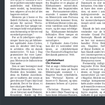
let er på flere områder meget 
fra  Slagelse  er  et  plagiat  af  
Danmark  en  stor  
anderledes    end    Elleham
-
Ellehammers 
motorcykel.  
kelnation. Om ikke v
mers  model,  og  benzintan
-
Men  dem,  der  begejstredes  
at  have  den  store 
ken  udgøres  af  en  del  af  det  
om      Fortunamotorcyklen,      
tion,  så  mere  i  anta
bagerste stelrør. 
svarede:   I   samme   Øjeblik   
indregistrerede     ma
Motoren  på  2  heste  er  fra  
en  Motorcycle  som  Fortuna  
og  via  en  enorm  in
Zedell i Schweiz, og hele ma
-
Motorcyclen  kommer  frem,  
for  motorcykelsport
skinen   får   navnet   "Fortu
-
er Elleham Motorcyclen om
-
tionalt  såvel  som  i
na", men der har næppe væ
-
trent  værdiløs  som  Handel
-
onalt. 
ret meget held ved projektet, 
svare,  og  det  maa  selvfølge
-
Blandt  de  helt  sto
som formentlig er blevet ved 
lig     Ellehammer-Selskabet     
venheder   var   de   
en enkelt prototype."
forhindre.  Hver  værger  sit  
svenske   Grand   Prix-
For  at  få  yderligere  oplys
-
-  hvad  er  rimeligere  -  eller  
Saxtorph.  Blandt  d
ninger  lånte  jeg  på  bibliote
-
naturligere.
ne   her   var   motor
ket  ugebladet  Auto-Cyclen,  
I   Ugebladet   Auto-Cyclen   
handler    Fritz    H
som  26.  oktober  1905  brag
-
kan  der  23.  november  1905  
sen,    Slagelse,    for
te  artiklen:  »En  ny  dansk  
læses,     at     cyklefabrikant     
af  Royal  Enfield,  et
motorcycle«.  Vi  kan  i  Dag  
Chr. Hansen fra Slagelse har 
han blandt andet br
præsentere  for  vore  Læse
-
fået dansk patent nr. 7955.
tivt i motorsporten
re  en  ny  dansk  Opfindelse  
med en meget hurtig
Cyklefabrikant 
paa  Motorcycle-Industriens  
Husquarna-racer.
Chr. Hansen
Omraade.
Formentlig  tidligt 
Den er nær beslægtet med 
Ved at søge i folketællingen 
begyndte  Fritz  Ho
Elleham-Motorcyclen,   hvis   
fra  1911  kan  man  på  Sankt  
sen  at  realisere  en 
Fordele   den   besidder,   me
-
Mikkelsgade   nummer   3   i   
drøm;   at   bygge   sin
dens  en  Række  Anordnin
-
Slagelse   finde   cykelfabrik
-
motorcykler  på  vær
ger er indførte, der synes at 
ken   "Fortuna".   Ejeren   af   
i Slagelse. Med de m
gøre den nye Type i høj Grad 
huset er O. Hansen, og ejen
-
vendige   komponente
praktisk. Det er for disse, vi 
dommen  beboes  af  4  perso
-
købt andre steder fra
kort skal gøre Rede.
ner:
at fremstille resten se
Den  nye  danske  Motorcy
-
Christian    Hansen,    født    
Inspirationen    var
cle er forsynet med Pedaler, 
16/4-1860 i Høje Taastrup og 
ligvis  engelsk,  og  d
Krankleje,    Kæde    og    Fri
-
hans kone Johanne Hansen, 
indkøbt  et  par  topve