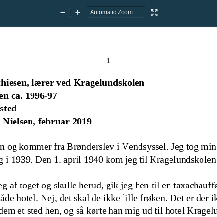
Zoom
Zoom
Presentation
Out
In
Mode
1
hiesen, lærer ved Kragelundskolen
en ca. 1996
-
97
sted
 Nielsen, februar 2019
n og kommer fra Brønderslev i Vendsyssel. Jeg tog mi
 i 1939. Den 1. april 1940 kom jeg til Kragelundskolen.
eg af toget og skulle herud, gik jeg hen til en taxachauff
kåde hotel. Nej, det skal de ikke lille frøken. Det er der 
em et sted hen, og så kørte han mig ud til hotel Kragel