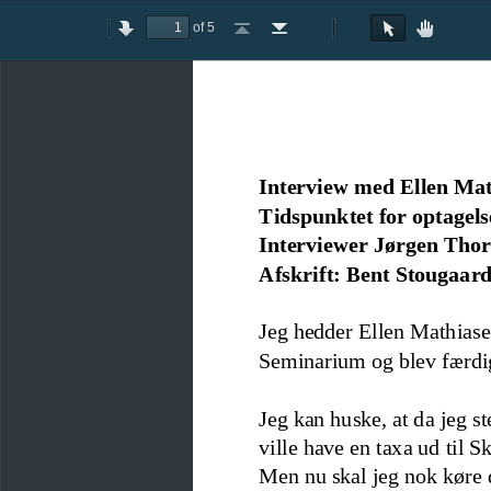
of 5
Toggle
Previous
Next
Go
Go
Rotate
Rotate
Text
Hand
Sidebar
to
to
Clockwise
Counterclockwise
Selection
Tool
First
Last
Tool
Page
Page
Interview med Ellen Mat
Tidspunktet for optagels
Interviewer Jørgen Thor
Afskrift: Bent Stougaard
Jeg hedder Elle
n Mathia
se
Seminarium og blev færdig
Jeg kan huske, at da jeg st
ville have en taxa ud til S
Men nu skal jeg nok køre d