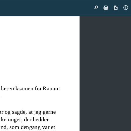
Find
Print
Downloa
Do
Pr
n lærereksamen fra Ranum 
 
ør og sag
de, at jeg 
gerne 
ikke noget, der hedder. 
und, som dengang var et 