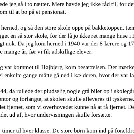
ede jeg så i to nætter. Mere havde jeg ikke råd til, for d
om til at bo på et pensionat.
 herned
,
og så den store skole oppe på bakketoppen, tænk
get en så stor skole, for der lå jo ikke ret mange huse 
logt nok. Da jeg kom herned i 1940 var der 8 lærere og 1
7
 mange år, før vi fik adskillige elever.
jeg var kommet til Højbjerg, kom besættelsen. Det mærked
vi enkelte gange måtte gå 
ned i kælderen, hvor der var l
, da rullede der pludselig nogle grå biler op i skolegå
or og forlangte, at skolen skulle afleveres til tyskerne.
et fjernet, som vi overhovedet kunne nå at få fjernet. De
det ud af, hvor undervisningen skulle forsætte.
 timer til hver klasse. D
e store børn kom ind på forældr