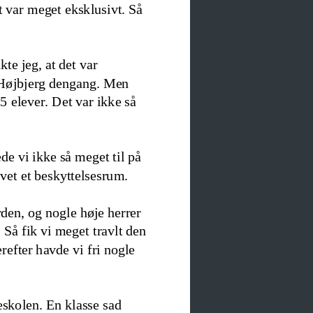
et var meget eksklusivt. Så 
te jeg, at det var 
i Højbjerg dengang. Men 
5 elever. Det var ikke så 
e vi ikke så meget til på 
avet et beskyttelsesrum.
rden
,
og nogle høje herre
r
 Så fik v
i meget travlt den 
refter havde vi fri nogle 
eskolen. En klasse sad 