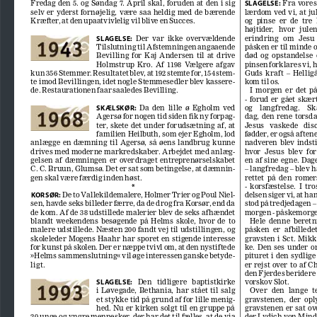
Fredag  den  5.  og  Søndag  7.  April  skal,  foruden  at  den  i  sig  
 Fra vore
SLAGELSE:
selv  er  yderst  fornøjelig,  være  saa  heldig  med  de  bærende  
lærdom ved vi, at jul
Kræfter, at den upaatvivlelig vil blive en Succes. 
og  pinse  er  de  tre 
højtider,   hvor   julen  
  Der  var  ikke  overvældende  
erindring   om   Jesu   
SLAGELSE:
Tilslutning til Afstemningen angaaende 
påsken er til minde 
Bevilling  for  Kaj  Andersen  til  at  drive  
død  og  opstandelse  
Holmstrup  Kro.  Af  1198  Vælgere  afgav  
pinsen forklares vi, 
kun 356 Stemmer. Resultatet blev, at 192 stemte for, 154 stem
-
Guds  kraft  –  Helligå
te imod Bevillingen, idet nogle Stemmesedler blev kassere
-
kom til os.
de. Restaurationen faar saaledes Bevilling.
I  morgen  er  det  p
-  forud  er  gået  skæ
  Da  den  lille  ø  Egholm  ved  
og    langfredag.    S
SKÆLSKØR:
Agersø for nogen tid siden fik ny forpag
-
dag,  den  rene  torsda
ter,  skete  det  under  forudsætning  af,  at  
Jesus   vaskede   disc
familien Heilbuth, som ejer Egholm, lod 
fødder, er også aften
anlægge  en  dæmning  til  Agersø,  så  øens  landbrug  kunne  
nadveren  blev  indstif
drives med moderne markredskaber. Arbejdet med anlæg
-
hvor  Jesus  blev  for
gelsen  af  dæmningen  er  overdraget  entreprenørselskabet  
en af sine egne. Dage
C. C. Bruun, Glumsø. Det er sat som betingelse, at dæmnin
-
– langfredag – blev 
gen skal være færdig inden høst.
rettet  på  den  romer
-  korsfæstelse.  I  t
*
 De to Vallekildemalere, Holmer Trier og Poul Niel
-
delsen siger vi, at ha
KORSØR:
sen, havde seks billeder færre, da de drog fra Korsør, end da 
stod på tredjedagen –
de kom. Af de 38 udstillede malerier blev de seks af hændet 
morgen - påskemorg
blandt  weekendens  besøgende  på  Helms  skole,  hvor  de  to  
Hele  denne  beretn
malere udstillede. Næsten 200 fandt vej til udstillingen, og 
påsken  er  af billedet
skoleleder Mogens Haahr har sporet en stigende interesse 
gravsten  i  Sct.  Mikk
for kunst på skolen. Der er næppe tvivl om, at den nystiftede 
ke.  Den  ses  under  
»Helms sammenslutning« vil øge interessen ganske betyde
-
pituret  i  den  sydlige  
ligt.
er  rejst  over  to  af  C
den Fjerdes beridere
   Den   tidligere   baptistkirke   
vorskov Slot.
SLAGELSE:
i  Løvegade,  Bethania,  har  stået  til  salg  
Over  den  lange  te
et stykke tid på grund af for lille menig
-
gravstenen,  der  oply
hed. Nu er kirken solgt til en gruppe på 
gravstenen  er  sat  ov
20 unge og yngre mennesker, der har det til fælles, at de via 
der Lydich von Mind