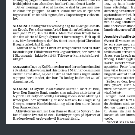
fritidsjobbet som udsmidere har lært hinanden at kende. 
1627,  og  hans  hustr
Det  er  meningen,  at  et  af  lokalerne  skal  bruges  som  mø
-
hans  efterfølger,  Ey
delokale  for  gruppen.  Et  andet  lokale  tænkes  udlejet  som  
dersen og hans hustru,
tegnestue til en teknisk tegner, der vil oprette egen virksom
-
opstandelsesrelief. D
hed.
interessante    ved   
nen  er  dog  randfelte
*
 Onsdag var en vemodig dag for 61-årige Christi
-
alle lidelsesredskabe
SLAGELSE:
an Krogh. For sidste gang forlod han sin arbejdsplads gen
-
langfredagen er af bil
nem godt 37 år, Den blå Butik. Med Christian Krogh forla
-
Jesus blev hudflett
der  den  sidste  af  Krogh-dynastiet  forretningen.  Helt  op  til  
1967 blev forretningen, der blev åbnet i 1916, ejet af Christian 
Øverst til venstre ses
Kroghs onkel, Jarl Krogh. 
le,  en  stage  med  e
I løbet af de 37 år har Christian Krogh været med til store 
og en lygte. Lygten s
forandringer. Filialerne er væk - og varehuset, der havde til 
tælle os om arrestati
i Skovsøgade - lukkede i 1983. Tilbage er kun skotøjsforret
-
Jesus, som foregik na
ningen.
fredag.  Under  lygten 
sværd. Det er det svæ
*
 Inge og Kaj Hansen har med deres danseinstitut 
apostelen  Peter  brug
SKÆLSKØR:
i Skælskør skrevet sig ind i historien. I 50 år har de sammen 
han  ville  forsvare  J
drevet  danseskole,  og  det  er  der  så  vidt  vides  ingen  andre  
huggede øret af en a
ægtepar  her  i  landet,  der  har.  På  lørdag  holdes  det  50.  af
-
stepræstens soldater.
dansningsbal.
Søjlen  er  den,  hvo
blev   pisket,   eller   s
*
  Et  stykke  lokalhistorie  slutter  i  løbet  af  1993,  
mere  nænsomt  udtry
SLAGELSE:
hvor Den Danske Bank samler sine midtbys aktiviteter på 
»hudflettet«.
Nytorv. Det betyder nemlig lukning af den store afdeling i 
Stagen   med   svamp
Bredegade,  der  oprindelig  husede  Banken  for  Slagelse  og  
den stang, der blev a
Omegn,  senere  Handelsbanken  og  siden  den  store  fusion  
da  Stefaton  stak  s
Den Danske Bank. 
der  var  dyppet  i  edd
Aktiviteterne samles i Den Danske Bank på Nytorv 1 i lø
-
til  Jesus,  da  han  
bet af sidste kvartal af 1993. Bankbygningen på hjørnet af 
korset,  så  kan  kunne  
Bredegade og Bjergbygade vil blive sat til salg.
væde. 
Nederst  ses  en  ha
*