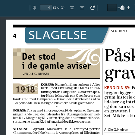
(1 of 1)
Toggle
Previous
Next
Go
Go
Rotate
Rotate
Text
Zoom
Hand
Zo
Sidebar
to
to
Clockwise
Counterclockwise
Selection
Out
Tool
In
First
Last
Tool
Page
Page
SLAGELSE
SEKTION 1
4
Påsk
Det stod 
i de gamle aviser
grav
OLE G. NIELSEN
VED
  Kongefamilien  ankom  i  Aftes  
KORSØR:
KEND DIN BY:
 P
hertil med Ekstratog, der førtes af Tra
-
fikinspektør  Langkilde.  Søfartsinspek
-
hyggen bygger 
tør Heise ledsagede paa Overfarten, som 
grum historie 
fandt  sted  med  Damperen  »Odin«,  der  eskorteredes  af  to  
lidelser og intri
Torpedobåde. Den Mængde Tilskuere havde givet Møde. 
og den kan ses 
*
 Fra og med i morgen, den 26. ds. ophører Opvarm
-
en gravsten i 
KORSØR:
ningen  af  de  Tog,  der  udsendes  fra  Udgangsstationer  mel
-
Sct. Mikkels ki
lem Kl. 7 Morgen og Kl. 7 Aften. Tog, der ankommer til Ende
-
stationerne inden Kl. 9 Aften, skal dog ikke opvarmes.
*
    Løjtnant    Makwarts    lille    Eventyr-Operette    
Af Ole G. Nielsen
SLAGELSE:
»Prinsessen, der ikke kunne le«, som opføres af Dilettanter 