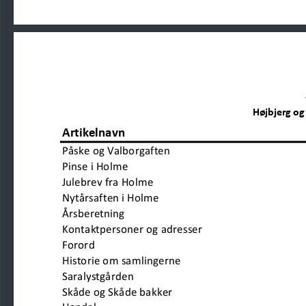
Højbjerg og
Artikelnavn
Påske og Valborgaften                            
Pinse i Holme                                     
Julebrev fra Holme                                     
Nytårsaften i Holme                         
Årsberetning                           
Kontaktpersoner og adresser
Forord
Historie om samlingerne                        
Saralystgården                        
Skåde og Skåde bakker                          