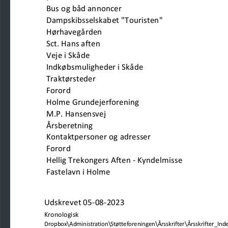
Bus og båd annoncer
Dampskibsselskabet "Touristen"
Hørhavegården                       
Sct. Hans aften
Veje i Skåde                         
Indkøbsmuligheder i Skåde                         
Traktørsteder
Forord
Holme Grundejerforening                    
M.P. Hansensvej                           
Årsberetning                                                     
Kontaktpersoner og adresser
Forord
Hellig Trekongers Aften - Kyndelmisse                          
Fastelavn i Holme                                   
Udskrevet 05-08-2023
Kronologisk
Dropbox\Administration\Støtteforeningen\Årsskrifter\Årsskrifter_Index