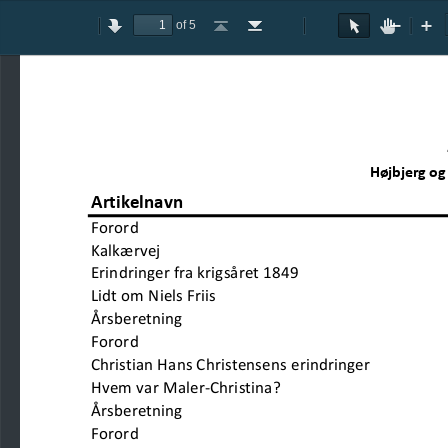
of 5
Toggle
Previous
Next
Go
Go
Rotate
Rotate
Text
Hand
Zoom
Zo
Sidebar
to
to
Clockwise
Counterclockwise
Selection
Tool
Out
In
First
Last
Tool
Page
Page
Højbjerg og
Artikelnavn
Forord
Kalkærvej                            
Erindringer fra krigsåret 1849                
Lidt om Niels Friis                      
Årsberetning                           
Forord
Christian Hans Christensens erindringer    
Hvem var Maler-Christina?                   
Årsberetning                                                     
Forord