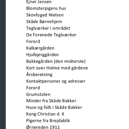
Ejner Jensen
Blomsterpigens hus                           
Skovfoged Nielsen
Skåde Børnehjem
Teglværker i området                            
De Forenede Teglværker
Forord
Kalkærgården                                                
Hjulbjerggården                       
Bakkegården (den midterste)
Kort over Holme med gårdene                  
Årsberetning                            
Kontaktpersoner og adresser
Forord
Grumstolen                                                      
Minder fra Skåde Bakker
Huse og folk i Skåde Bakker             
Kong Christian d. X
Pigerne fra Brejdablik                           
Ørnereden 1911                           