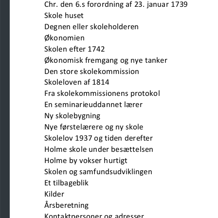
Chr. den 6.s forordning af 23. januar 1739 
Skole huset                                            
Degnen eller skoleholderen           
Økonomien                        
Skolen efter 1742                                
Økonomisk fremgang og nye tanker                      
Den store skolekommission                   
Skoleloven af 1814                                    
Fra skolekommissionens protokol              
En seminarieuddannet lærer                          
Ny skolebygning                                    
Nye førstelærere og ny skole                    
Skolelov 1937 og tiden derefter                
Holme skole under besættelsen                       
Holme by vokser hurtigt                            
Skolen og samfundsudviklingen            
Et tilbageblik                                    
Kilder                               
Årsberetning                          
Kontaktpersoner og adresser