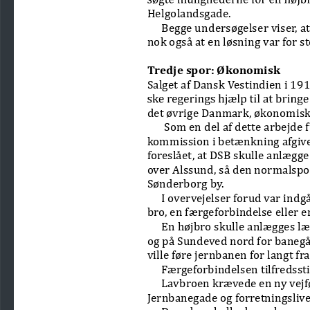
Helgolandsgade.
Begge undersøgelser viser, a
nok også at en løsning var for st
Tredje spor: Økonomisk
Salget af Dansk Vestindien i 19
det øvrige Danmark, økonomisk
 Som en del af dette arbejde
kommission i betænkning afgive
foreslået, at DSB skulle anlægg
over Alssund, så den normalspor
Sønderborg by.
I overvejelser forud var indg
bro, en færgeforbindelse eller e
En højbro skulle anlægges læ
og på Sundeved nord for banegår
ville føre jernbanen for langt f
Færgeforbindelsen tilfredssti
Lavbroen krævede en ny vejfø
Jernbanegade og forretningslive
Desuden skulle der anlægges