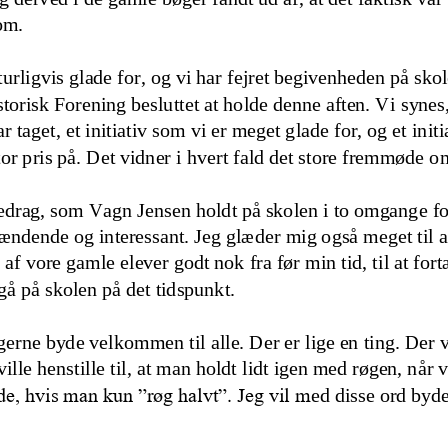
om. 
turligvis glade for
,
og vi har fejret begivenheden på skole
risk Forening besluttet at holde denne aften. Vi synes
r taget, et initiativ som vi er meget g
lade for, og et init
r pris på. Det vidner i hvert fald det store fremmøde o
oredrag, som Vag
n Jensen holdt på skolen i to omgang
e
fo
pændende og interessant. Jeg glæder mig også meget til a
f vore gamle elever godt nok fra før min tid, til at fo
gå på skolen på det tidspunkt.
 gerne byde velkommen til alle. Der er lige en ting. Der v
ille henstille til, at man holdt lidt igen med røgen, når 
de, hvis man kun ”røg halvt”. Jeg vil m
ed disse ord byd