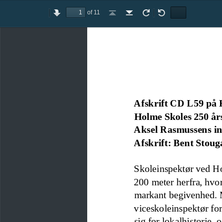
of 11
Toggle
Previous
Next
Go
Go
Rotate
Rotate
Text
Hand
Sidebar
to
to
Clockwise
Counterclockwise
Selection
Tool
First
Last
Tool
Page
Page
Afskrift CD L59 på 
Holme Skoles 250 år
Aksel Rasmussens in
Afskrift: Bent Stoug
Skoleinspektør ved 
Ho
200 meter herfra, hvor
markant begivenhed. M
viceskoleinspektør fo
sig for lokalhistorie
,
o