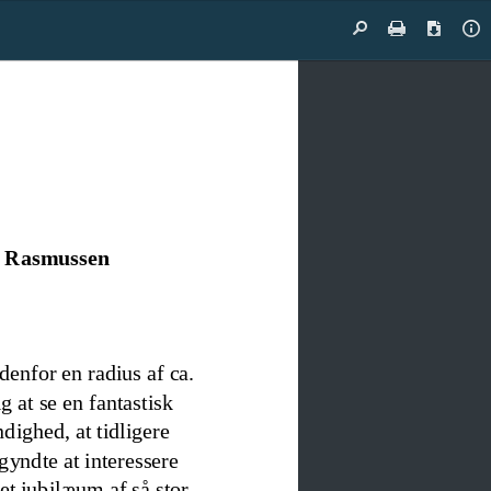
Find
Print
Downloa
Do
Pr
l Rasmussen
denfor en radius af ca. 
g at se en fantastisk 
ighed, at tidligere 
yndte at interessere 
et jubilæum af så stor 