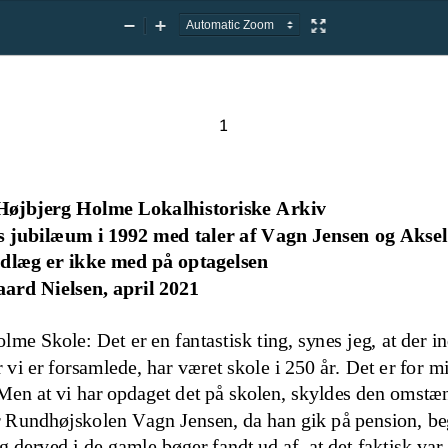
Zoom
Zoom
Presentation
Out
In
Mode
1
Højbjerg Holme Lokalhistoriske Arkiv
s jubilæum 
i 1992
med taler af Vagn Jensen og Akse
dlæg er ikke med på optagelsen
aard Nielsen, april 2021
lme Skole: Det er en fantastisk ting, synes jeg, at der in
 vi er forsamlede, har været skole i 250 år.
Det er for mi
en at vi har opdaget det på skolen
,
skyldes den o
mstænd
r Rundhøjskolen Vagn Jensen, da han gik på pension, beg
g derved i de gamle bøger fandt ud af, at det faktisk var 