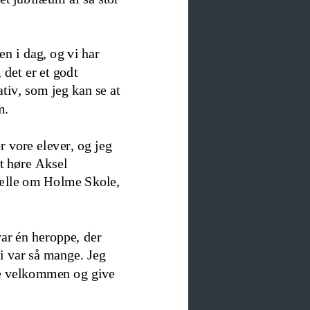
n i dag, og vi har 
,
det er et godt 
iativ, som jeg kan se at 
m.
r vore elever
,
og jeg 
t høre Aksel 
rtælle om Holme Skole, 
ar 
é
n heroppe, der 
vi var så mange. Jeg 
e velkommen og give 