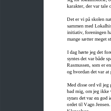
karakter, der var tale 
Det er vi på skolen na
sammen med Lokalhisto
initiativ
,
foreningen ha
mange sætter meget sto
I dag hørte jeg det f
syntes det var både s
Rasmussen, som er en a
og hvordan det var at 
Med 
disse ord vil jeg
bad mig
,
om jeg ikke v
synes det var en god i
ordet til Vagn Jensen.
Klapsalver.