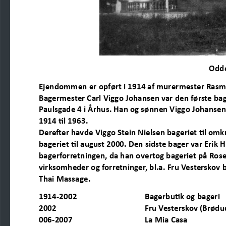
Odde
Ejendommen er opført i 1914 af murermester Rasm
Bagermester Carl Viggo Johansen var den første bager
Paulsgade 4 i Århus. Han og sønnen Viggo Johansen,
1914 til 1963.
Derefter havde Vig
go Stein Nielsen bageriet til omk
bageriet til august 2000. Den sidste bager var Erik
bagerforretningen, da han overtog bageriet på Ros
virksomheder og forretninger, bl.a. Fru Vesterskov
Thai Massage.
1914
-
2002
Bagerbutik og bageri
2
002
Fru Vesterskov (Brødud
006
-
2007
La Mia Casa