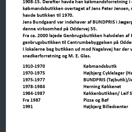
1908
-
15. Derefter havde han købmandsforretning i 
købmandsbutikken overtaget af Jens Peter Jense
n,
havde butikken til 1970.
Jens Bundgaard var indehaver af BUNDPRIS i Jægerg
denne virksomhed på Oddervej 55.
Fra ca. 2000 lejede Genbrugsbu
tikken halvdelen af P
genbrugsbutikken til Centrumbebyggelsen på Odder
I lokalerne bag butikken ud mod Nagelsvej har der v
snedkerforretning og M.
E. Glas.
1910
-
1970
Købmandsbutik
1970
-
1975
H
øjbjerg Cyklelager (H
1975
-
1977
BUNDPRIS (Tøjbutik)/
1978
-
1984
Hernin
g Køkkenet
1984
-
1987
Køkkenbutikken/ Leif 
Fra 1987
Pizza og Bøf
1991
Højbjerg Billedcenter