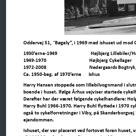
Oddervej 51,
“
Bøgely”, i 1969 med ishuset ud mod 
1930’erne
-
1949
Højbjerg Lillebiler/
1949
-
1970
Højbje
rg Cykellager
1972
-
2008
Nedergaards Bogtryk,
Ca. 1950
-
beg. af 1970’erne
Ishus
Harry Hansen stoppede som lillebilvognmand i slut
boende i huset. Ifølge
Århus vejviser startede cykel
Derefter har der været følgende cykelhandlere: Hol
Harry Buhl 1966
-
1970. Harry Buhl flyttede i 1970 cy
også to cykelforretninger i Viby, på Skanderborgvej
ejendommen.
Ishuset, der var placeret ved fortovet foran huset,