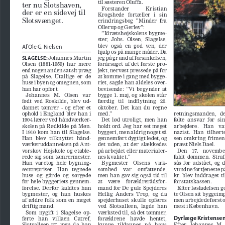
til søsteren Oluffa.
ter nu Slotshaven, 
Forstander             Kristian             
der er en sidevej til 
Krogshede   fortæller   i   sin   
Slotsvænget.
erindringsbog  ”Minder  fra  
Ollerup og Gerlev”:
”Idrætshøjskolens  bygme
-
ster,  Johs.  Olsen,  Slagelse,  
blev  også  en  god  ven,  der  
Af Ole G. Nielsen
hjalp os på mange måder. Da 
jeg på grund af forsinkelsen, 
 Johannes Martin 
SLAGELSE:
forårsaget  af  det  første  pro
-
Olsen  (1881-1959)  har  mere  
jekt, nervøst pressede på for 
end nogen anden sat sit præg 
at komme i gang med bygge
-
på  Slagelse.  Utallige  er  de  
riet, sagde han aldeles over
-
huse i byen og omegnen, som 
bevisende:  ”Vi  begynder  at  
han har opført.
bygge  1.  maj,  og  skolen  står  
Johannes   M.   Olsen   var   
færdig   til   indflytning   20.   
født  ved  Roskilde,  blev  ud
-
oktober.  Det  kan  du  regne  
dannet  tømrer  -  og  efter  et  
med.”
retningsmanden,   der
ophold  i  England  blev  han  i  
følte  ansvar  for  si
Det  lød  utroligt,  men  han  
1904 lærer ved håndværker
-
holdt ord. Jeg har set meget 
arbejdere.    Han    var 
skolen på Rødkilde på Møn. 
nazist.   Han   tilhørt
byggeri, men aldrig noget så 
I  1910  kom  han  til  Slagelse.  
gennemført dygtigt ledet, og 
sen  omkring  frime
Han   blev   tilknyttet   hånd
-
præst Niels Dael.
det  uden,  at  der  slækkedes  
værkeruddannelsen på Ant
-
Den    17.    november 
vorskov  Højskole  og  etable
-
på arbejdet eller materialer
-
faldt  dommen.  Straf
nes kva l itet .”
rede  sig  som  tømrermester.  
sås  for  udstået,  og  
Han  varetog  hele  bygning
-
Bygmester    Olsens    virk
-
somhed     var     omfattende,     
vundne fortjeneste på
sentrepriser.   Han   tegnede   
kr.  blev  inddraget  til
huse   og   gårde   og   sørgede   
men  han  gav  sig  også  tid  til  
at    være    forældrerådsfor
-
for statskassen.
for  hele  byggeriets  gennem
-
Efter løsladelsen 
førelse.  Derfor  kaldtes  han  
mand  for  De  gule  Spejderes  
Hellig  Anders  Trop,  og  da  
te Olsen sit byggeim
bygmester,   og   han   huskes   
men arbejdede først 
af  ældre  folk  som  en  meget  
spejderhuset  skulle  opføres  
ved  Slotsalleen,  lagde  han  
mest i København.
driftig mand.
værksted til, så det tømmer, 
Som  nygift  i  Slagelse  op
-
Dyrlæge Kristense
forældrene    havde    hentet,    
førte   han   villaen   Catref,   
Efter  Johannes  M. 
kunne   tildannes   på   hans   
Slotsalleen  27,  men  da  han  