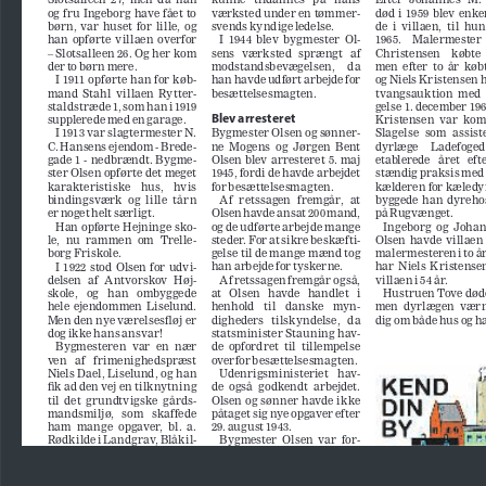
værksted under en tømmer
-
død  i  1959  blev  enk
og fru Ingeborg have fået to 
de  i  villaen,  til  hun
svends kyndige ledelse.
børn,  var  huset  for  lille,  og  
I  1944  blev  bygmester  Ol
-
1965.    Malermester  
han  opførte  villaen  overfor  
Christensen    købte   
sens   værksted   sprængt   af   
– Slotsalleen 26. Og her kom 
modstandsbevægelsen,     da     
men  efter  to  år  køb
der to børn mere.
og Niels Kristensen h
han havde udført arbejde for 
I 1911 opførte han for køb
-
besættelsesmagten.
tvangsauktion  med 
mand  Stahl  villaen  Rytter
-
gelse 1. december 196
staldstræde 1, som han i 1919 
Blev arresteret 
Kristensen  var  komm
supplerede med en garage.
Slagelse  som  assiste
Bygmester Olsen og sønner
-
I 1913 var slagtermester N. 
ne  Mogens  og  Jørgen  Bent  
dyrlæge     Ladefoged,  
C. Hansens ejendom - Brede
-
etablerede   året   efte
Olsen blev arresteret 5. maj 
gade 1 - nedbrændt. Bygme
-
stændig praksis med k
ster Olsen opførte det meget 
1945, fordi de havde arbejdet 
for besættelsesmagten. 
kælderen for kæledyr.
karakteristiske    hus,    hvis    
byggede  han  dyrehos
bindingsværk  og  lille  tårn  
Af  retssagen  fremgår,  at  
Olsen havde ansat 200 mand, 
på Rugvænget.
er noget helt særligt.
Ingeborg  og  Johan
Han opførte Hejninge sko
-
og de udførte arbejde mange 
steder. For at sikre beskæfti
-
Olsen  havde  villaen  i 
le,  nu  rammen  om  Trelle
-
malermesteren i to år 
borg Friskole.
gelse til de mange mænd tog 
han arbejde for tyskerne. 
har  Niels  Kristensen 
I  1922  stod  Olsen  for  udvi
-
villaen i 54 år. 
Af retssagen fremgår også, 
delsen  af  Antvorskov  Høj
-
at   Olsen   havde   handlet   i   
Hustruen Tove døde 
skole,   og   han   ombyggede   
men  dyrlægen  værn
henhold   til   danske   myn
-
hele  ejendommen  Liselund.  
digheders   tilskyndelse,   da   
dig om både hus og h
Men den nye værelsesfløj er 
statsminister Stauning hav
-
dog ikke hans ansvar!
de  opfordret  til  tillempelse  
Bygmesteren  var  en  nær  
overfor besættelsesmagten.
ven   af   frimenighedspræst   
Udenrigsministeriet   hav
-
Niels Dael, Liselund, og han 
de  også  godkendt  arbejdet.  
fik ad den vej en tilknytning 
Olsen og sønner havde ikke 
til  det  grundtvigske  gårds
-
påtaget sig nye opgaver efter 
mandsmiljø,   som   skaffede   
29. august 1943.
ham  mange  opgaver,  bl.  a.  
Bygmester  Olsen  var  for
-
Rødkilde i Landgrav, Blåkil
-