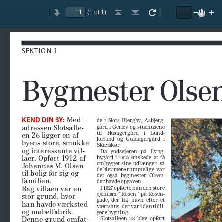
(1 of 1)
Toggle
Previous
Next
Go
Go
Rotate
Rotate
Text
Zoom
Hand
Zo
Sidebar
to
to
Clockwise
Counterclockwise
Selection
Out
Tool
In
First
Last
Tool
Page
Page
SEKTION 1
Bygmester Olsen
 Med 
KEND DIN BY:
de  i  Slots  Bjergby,  Asbjerg
-
gård i Gerlev og stuehusene 
adressen Slotsalle
-
til    Husagergård    i    Lund
-
en 26 ligger en af 
forlund  og  Guldagergård  i  
byens store, smukke 
Sk æl sk ø r.
og interessante vil
-
Da   godsejeren   på   Lyng
-
bygård  i  1925  ønskede  at  få  
laer. Opført 1912 af 
ombygget sine udlænger, så 
Johannes M. Olsen 
de blev mere rummelige, var 
til bolig for sig og 
det  også  bygmester  Olsen,  
familien. 
der havde opgaven.
I 1927 opførte han den store 
Bag villaen var en 
ejendom  ”Rosen”  på  Rosen
-
stor grund, hvor 
gade,  der  fik  navn  efter  et  
han havde værksted 
værtshus, der var i den tidli
-
og møbelfabrik. 
gere bygning.
Slotsalleen  28  blev  opført  
Denne grund omfat
-