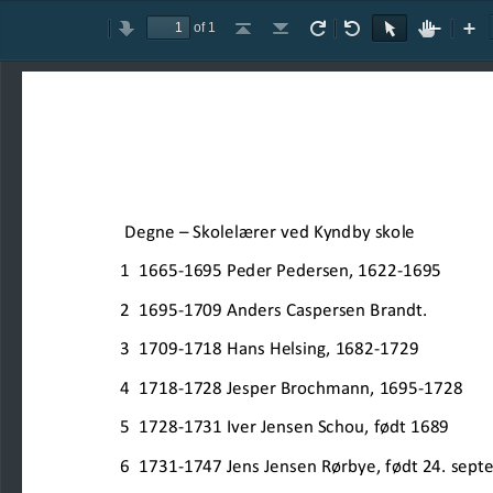
of 1
Toggle
Previous
Next
Go
Go
Rotate
Rotate
Text
Hand
Zoom
Zo
Sidebar
to
to
Clockwise
Counterclockwise
Selection
Tool
Out
In
First
Last
Tool
Page
Page
De
gne 
–
Skolelærer ved Kyndby skole
1  1665
-
1695 Peder Pedersen, 1622
-
1695
2  1695
-
1709 Anders Caspersen Brandt.
3  1709
-
1718 Hans Helsing, 1682
-
1729
4  1718
-
1728 Jesper Brochmann, 1695
-
1728
5  1728
-
1731 Iver Jensen Schou, født 1689
6  1731
-
1747 Jens Jensen 
Rørbye, født 24. sep