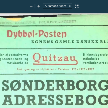
Zoom
Zoom
Presentation
Out
In
Mode
Dybbøl-Posten
GAMLE
.
EGNENS
BL
DANSKE
tion
af
centralvarme
|
•
Blikkenslagerarb
2
g
sanitet,
,
stålarbejde
smede-og
Li
li-
maskinarbejde
c
__
ventilationsarbej
y
T
Aut.
gas-og
vandmester
Telefon
1927
-
1915-
1926-
SØNDERBOR
ADRESSEBO