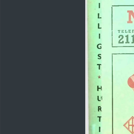
I
J
L
L
TELE
I
21
G
S
T
★
H
U
R
T
I