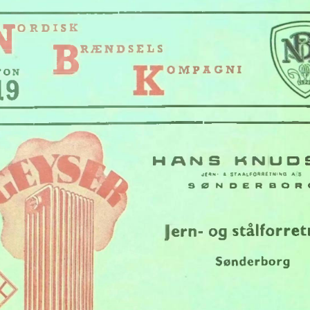
ORDISK
J^RÆNDSELS
OMPAGNI
FON
19
HANS
KNUD
A
TNINO
A.'S
JfAH-
STAALFO«RE
SØNDERBOR
Jern-
og
stålforret
Sønderborg