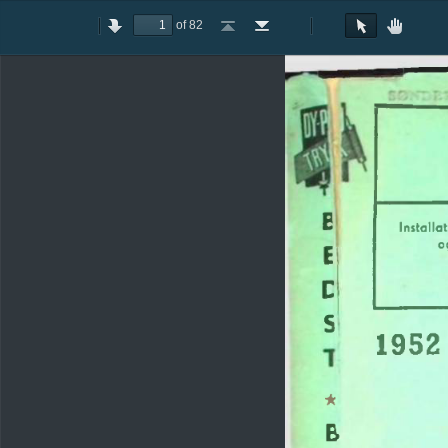
of 82
Toggle
Previous
Next
Go
Go
Rotate
Rotate
Text
Hand
Sidebar
to
to
Clockwise
Counterclockwise
Selection
Tool
First
Last
Tool
Page
Page
E
Installa
o
E
C
19
52
S
*
B