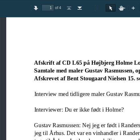
of 4
Toggle
Previous
Next
Go
Go
Rotate
Rotate
Text
Hand
Zoom
Zo
Sidebar
to
to
Clockwise
Counterclockwise
Selection
Tool
Out
In
First
Last
Tool
Page
Page
Afskrift af CD L65 på Højbjerg Holme Lo
Samtale med maler Gustav Rasmussen, op
Afskrevet af Bent Stougaard Nielsen 15. 
Interview med tidligere maler Gustav Rasm
Interviewer: Du er ikke født i Holme?
Gustav Rasmussen: Nej jeg er født i Randers
jeg til Århus. Det var en vinhandler i Rande