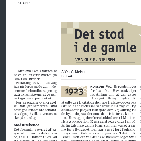
SEKTION 1
Det stod 
i de gamle 
OLE G. NIELSEN
VED
Af Ole G. Nielsen
  Kunstværket  skønnes  at  
have  en  auktionsværdi  på  
historiker 
800 - 1.000 kroner.
Folketingets  Kunstudvalg  
KORSØR:
har på deres møde den 7. de
-
  Ved  Byraadsmødet  
cember  behandlet  sagen  og  
forelaa    fra    Havneudvalget    
udtrykt ønske om, at de ger
-
indstilling  om,  at  der  gaves  
ne tager imod portrættet.
Udvalget    Bemyndigelse    til    
Før en endelig overdragel
-
at udbyde i Licitation den nye Halskovbroen paa 
se   kan   gennemføres,   skal   
Grundlag af Professor Schønwellers Projekt. Dog 
dette godkendes af økonomi
-
skulle dette projekt kun tjene som Vejledning for 
udvalget,  hvilket  ventes  at  
de  bydende,  saa  det  stod  dem  frit  for  at  komme  
ske på mandag.
med Forslag, og derefter skulde disse til Ministe
-
riets Approbation. Kjærgaard redegjorde i en ud
-
Modstræbende
førlig tale hele denne Plan, som har været frem
-
Det  fremgår  i  øvrigt  af  sa
-
me  før  i  Byraadet.  Der  har  været  ført  Forhand
-
gen, at det var modstræben
-
linger  med  Statsbanerne  angaaende  Tilskud  til  
de, at H. P. Hansen i 1924 lod 
Broen, men det var der ikke kommet noget Svar 
sig   vælge   til   Folketingets   
paa.  Statsbanerne  have  hidtil  givet  et  mindre  