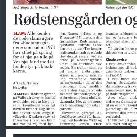
Rødstensgården før branden i 1971
Rødstensgården 1995.
Rødstensgården og
 Alle kender 
SLAM:
pen.  Natten  mellem  16.  og  
branden   afsluttedes
len,  og  brødrene  b
17. august 1971 brændte den 
de røde slamsugere 
oprindelige    Rødstensgård.    
istandsættelsen   af  
fra »Rødstensgår
-
set.
Sjællands    Tidende    skrev    
den« som siden 1971 
den  17.  august:  »Tre  længer  
Til  gården  hørte  
har stået på spring 
nedbrændte totalt og en lade 
tidspunktet 38 tdr. la
blev  delvist  raseret  ved  en  
for at hjælpe alle på 
Kloakservice
brand   på   Rødstensgården   
Vestsjælland med at 
i   nat.   Kun   stuehuset   blev   
I   1972   anskaffedes  
holde styr på kloak
-
reddet.  En  traktor  samt  en  
loslamsuger  til  vi
kerne. 
del     andre     landbrugsma
-
dens  første  traktor.  
skiner  udbrændte,  men  en  
en Fiat 615.
ung    brandmand    reddede    
I    1975    købte    F
en  mejetærsker  ud  af  den  
Jensen    Strandvejen
Af Ole G. Nielsen
brændende   lade,   umiddel
-
skinstation og trak s
historiker 
bart   inden   taget   styrtede   
samarbejdet  med  br
sammen. Branden opstod på 
på Rødstensgården.
   Rødstensgården   
SLAGELSE:
på Valbygårdsvej 75, har ud 
et for ejeren yderst uheldigt 
Året     efter     ansk
tidspunkt,  idet  denne  netop  
endnu  en  slamsuger.
over,  siden  1971  at  have  hu
-
set virksomheden, også lagt 
lå i forhandlinger om salg af 
til  en  sund  virksomh
plantet og i 1981 blev
navn til irmaet. Dog skifte
-
gården«.
des  navnet  inden  længe  til  
Daværende   gårdejer   Al
-
vesteret i den første
»Slagelse  Kloakservice«  så  
fred Mortensen lå i forhand
-
gerlastbil.
ingen  var  i  tvivl  om  hvem  
ling  med  brødrene  Willy  og  
I 1986 blev det gam
der   var   på   vej   med   hjæl
-
Flemming     Jensen.     Efter     
hus  revet  ned  og  et 