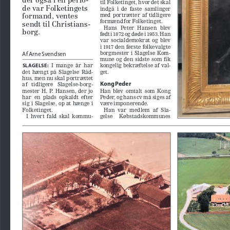
der også i en perio
-
til Folketinget, hvor det skal 
de var Folketingets 
indgå  i  de  faste  samlinger  
med  portrætter  af  tidligere  
formand, ventes 
formænd for Folketinget.
sendt til Christians
-
Hans   Peter   Hansen   blev   
borg.
født i 1872 og døde i 1953. Han 
var  socialdemokrat  og  blev  
i  1917  den  første  folkevalgte  
borgmester  i  Slagelse  Kom
-
Af Arne Svendsen
mune  og  den  sidste  som  ik  
kongelig bekræftelse af val
-
  I  mange  år  har  
SLAGELSE:
det  hængt  på  Slagelse  Råd
-
get. 
hus, men nu skal portrættet 
Kong Peder
af   tidligere   Slagelse-borg
-
mester  H.  P.  Hansen,  der  jo  
Han  blev  omtalt  som  Kong  
har  en  plads  opkaldt  efter  
Peder, og hans cv må siges af 
sig  i  Slagelse,  op  at  hænge  i  
være imponerende.
Folketinget.
Han  var  medlem  af  Sla
-
I  hvert  fald  skal  kommu
-
gelse     Købstadskommunes     