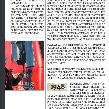
formand i 1924.
aarligt Tilskud til den gamle Bro. Med den stærkt 
-  Han  tvivlede  på,  at  han  
forøgede Trafik, navnlig fra Statsbanernes Side, 
kunne  få  tid  til  at  bestride  
kunde denne Bro ikke holde mere, og det er i hø
-
både dette hverv og borgme
-
jeste Grad nødvendigt at der snarest sker en for
-
stergerningen.  I  1926  ville  
andring. Alle kyndige siger, at det er uforsvarligt 
han trække sig tilbage, men 
at benytte Broen, som den er nu. Nu er spørgsmå
-
da   Socialdemokratiet   kun   
let,  om  vi  skal  bygge  en  ny  Bro  eller  afstive  den  
kunne  bevare  formandspo
-
gamle? Vi bruger aarlig i Reparation ca. 7.000 Kr. 
sten  i  Folketinget,  hvis  han  
til  Broen,  og  en  stor  Reparation  vil  nu  koste  ca.  
beklædte den, blev han, står 
35.000 Kr. Havnens Udvidelse er foregaaet inde i 
der at læse i sagens bilag.
Noret. Den nuværende Gennemsejling er kun 32 
Fod, men vu har brug for 60 Fod. Det sidste forslag 
fra Professor Schønweller lod paa ca. 8000.000 Kr.
SLAGELSE:
 Hofjægermester Bech, »Valbygård« er 
beskikket til for et Tidsrum af tre Aar fra den 11. 
d. M. at regne at være Formand for Afløsningen 
af Jagtretten i Sorø Amt i stedet for Hofjægerme
-
ster P. de Neergaard, tidligere »Taarnborg«, som 
er bortrejst og efter Ansøgning er blevet fritaget 
for dette Hverv.
SKÆLSKØR:
  Bryggeriet  »Sydvestsjælland«  har  i  
Fredags og Lørdags foretaget Isning. Isen var vel 
ikke for tyk, godt 1 Tomme, men under de milde 
Vejrforhold gælder det om at tage alt med.
SLAGELSE:
  Atter  i  Aar  er  det  
Frelsens    Hær    Hensigt    at    
paabegynde  en  Børnebespis
-
ning for Børn under skoleplig
-
tig Alder med to Retter varm Mad daglig. Der be
-
gyndes paa Bespisningen den 18. kl. 12, og alle der 
ønsker at deres ikke skolesøgende Børn skal have 
Del i den gode Mad, bedes henvende sig i Frelsens 
Hær, Stenstuegade 10. Til Læsere paa Landet vil 