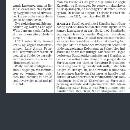
man fra Frelsens Hær gerne sige: »Har De nogle 
gamle kasernegrund på Ro
-
Kartofler  og  Grønsager,  De  gerne  vil  skænke  os  
senkildevej som blev ryddet 
til Bespisningen, da modtager vi det med Glæde 
og  byggemodnet  så  investo
-
og Tak. De bedes da ringe til Frelsens Hærs Tele
-
rer kunne opføre ældreboli
-
fonnummer 1225, hver Dag efter Kl. 16.
gerne, Sophushaven.
SLAGELSE:
Nye rækkehuse på Stjerne
-
 Sundhedspolitiet i Slagelse har i Gaar 
bakken  og  Nørreås  er  også  
hos op mod den halv Snes Købmænd i Byens Yder
-
Willy Jensens værk, for bare 
kanter konstateret at der i Strid med Sundheds
-
at  nævne  enkelte  af  bedrif
-
vedtægten  blev  forhandlet  Rugbrød,  Sigtebrød  
terne.
og Franskbrød m.v. Det skal med det samme fast
-
I  2013  købte  Willy  Jensen  
slaas, at Overtrædelserne ikke er af alvorlig Art, 
kran-  og  vognmandsforret
-
men paa Grund af Sundhedsvedtægten henstiller 
ningen   Lars   Anton   Peter
-
til de paagældende Købmænd, at Salget blev ind
-
sen.  Kranvirksomheden  er  
stillet saa snart som muligt. Allerede før Krigen 
med til at fuldende paraply
-
besluttede Sundhedskommissionen i Slagelse, at 
en af servicemuligheder fra 
der  skulle  rettes  Henstilling  til  de  paagældende  
»Rødstensgården«.
Forretninger  om  ikke  at  fortsætte  Brødsalget,  
Willy  har  til  stadighed  en  
men Gang paa Gang blev det udskudt, under hele 
stabil  finger  på  virksomhe
-
Krigen  af  Hensyn  til,  at  de  mindre  Købmands
-
den   og   kommunens   puls,   
forretninger havde saa faa varer at handle med. 
men  har  bebudet  at  han  så  
For et Par Maaneder siden sendte Sundhedskom
-
småt  overvejer  at  gå  ned  på  
missionen  imidlertid  Skrivelser  til  Forretnin
-
fuld tid.
gerne og krævede Vedtægterne overholdt. I disse 
Vedtægter  staar  bl.a.,  at  kun  Forretninger,  som  
handler med Mel, Gryn, Smør, Margarine, Fedt, 