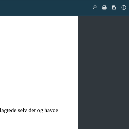
Find
Print
Downloa
Do
Pr
lagtede selv der og havde 