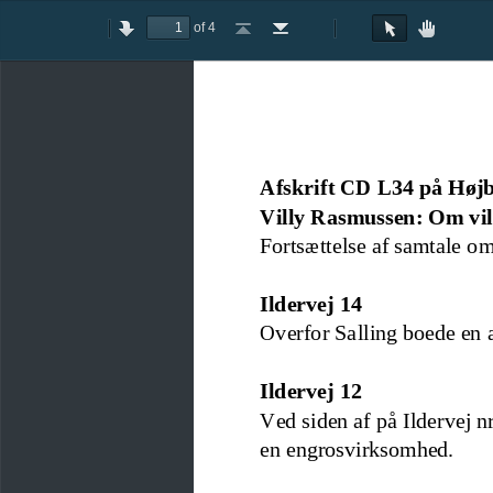
of 4
Toggle
Previous
Next
Go
Go
Rotate
Rotate
Text
Hand
Sidebar
to
to
Clockwise
Counterclockwise
Selection
Tool
First
Last
Tool
Page
Page
Afskrift CD L34 på Højb
Villy Rasmussen: Om vil
Fortsættelse af samtale om
Ildervej 14
Overfor Salling boede en 
Ildervej 12
Ved siden af på 
Ildervej n
en engrosvirksomhed.