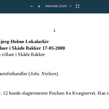
Zoom
Zoom
Presentation
Out
In
Mode
1
jerg
-
Holme Lokalarkiv
laer i Skåde Bakker 17
-
05
-
2000
 villaer i Skåde Bakker
autoforhandler (
Johs. Nielsen
)
.
r. 12 boede slagtermester Poulsen fra Kvægtorvet. Han s