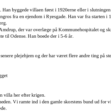
 Han byggede villaen først i 1920erne eller i slutningen
engros fra en ejendom i Ryesgade. Han var fra starten i 
erg.
ik Amdrup, der var overlæge på Kommunehospitalet og sk
te til Od
ense. Han boede der i 5
-
6 år.
 senere plejehjem og der har været flere andre ting på st
gget
illa her efter krigen. 
heden. Vi ramte ind i den gamle skorstens bund ud for vi
ede.