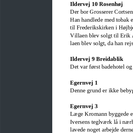
Ildervej 10 Rosenhøj
Der bor Grosserer Cortsen.
Han handlede med toba
k 
til Frederikskirken i Højbj
Villaen blev solgt til Er
laen
blev solgt, da han rejs
Ildervej 9 Breidablik
Det var først badehotel og
Egernvej 1
Denne grund er ikke beby
Egernvej 3
Læge Kromann byggede en v
Iversens teg
lværk lå i nær
lavede noget arbejde dern