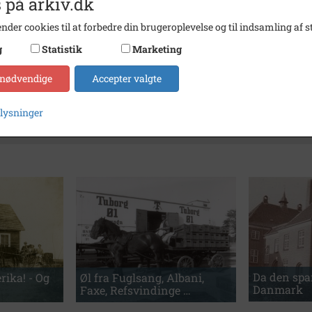
 på arkiv.dk
nder cookies til at forbedre din brugeroplevelse og til indsamling af st
g
Statistik
Marketing
 nødvendige
Accepter valgte
Hjælp til søgning
plysninger
Da den spa
rika! - Og
Øl fra Fuglsang, Albani,
Danmark
Faxe, Refsvindinge …