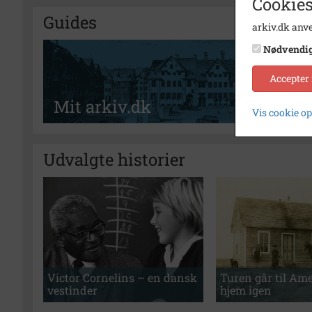
Cookies
Guides
arkiv.dk anve
Nødvendi
Accepter
Mit arkiv.dk
Vis cookie o
Udvalgte historier
Victor Cornelins – en dansk
Turen går til Ame
vestinder
hjem igen