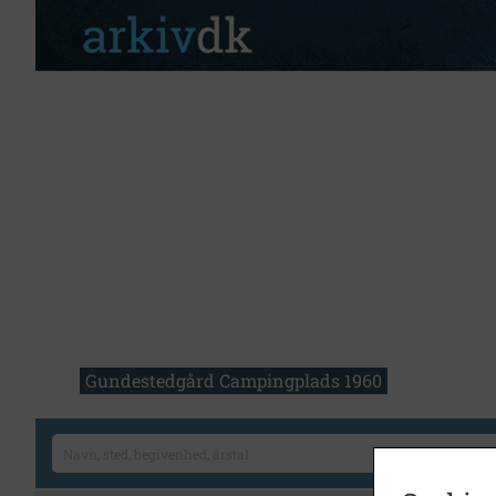
Gundestedgård Campingplads 1960